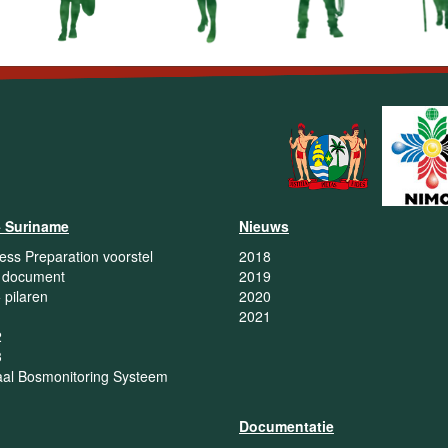
 Suriname
Nieuws
ess Preparation voorstel
2018
t document
2019
pilaren
2020
1
2021
2
3
aal Bosmonitoring Systeem
Documentatie