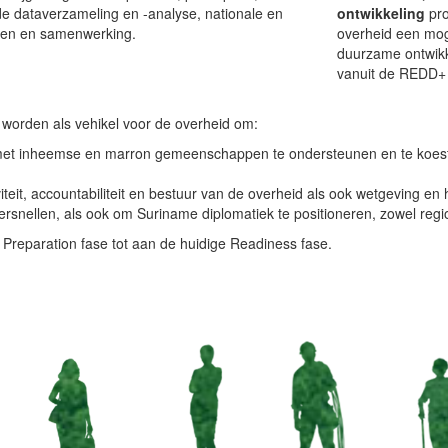
de dataverzameling en -analyse, nationale en
ontwikkeling
pro
ogen en samenwerking.
overheid een moge
duurzame ontwikke
vanuit de REDD+
orden als vehikel voor de overheid om:
 met inheemse en marron gemeenschappen te ondersteunen en te koest
viteit, accountabiliteit en bestuur van de overheid als ook wetgeving 
versnellen, als ook om Suriname diplomatiek te positioneren, zowel regi
Preparation fase tot aan de huidige Readiness fase.