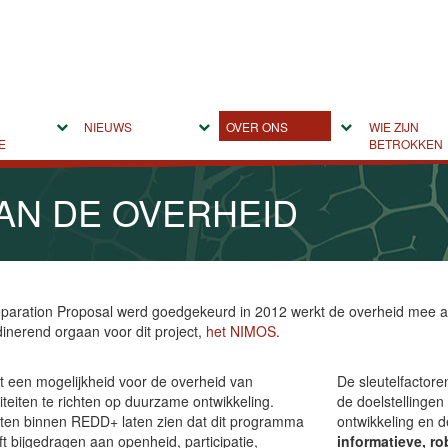
NIEUWS
OVER ONS
WIE ZIJN
E
BETROKKEN
AN DE OVERHEID
paration Proposal werd goedgekeurd in 2012 werkt de overheid mee aa
nerend orgaan voor dit project,
het NIMOS
.
t een mogelijkheid voor de overheid van
De sleutelfactore
teiten te richten op duurzame ontwikkeling.
de doelstellinge
ten binnen REDD+ laten zien dat dit programma
ontwikkeling en 
ft bijgedragen aan openheid, participatie,
informatieve, r