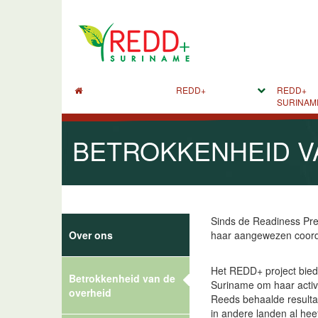
REDD+
REDD+
SURINAM
BETROKKENHEID V
Sinds de Readiness Pre
Over ons
haar aangewezen coordi
Het REDD+ project bied
Betrokkenheid van de
Suriname om haar activi
overheid
Reeds behaalde resulta
in andere landen al hee