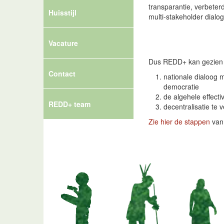
transparantie, verbeter
Huisstijl
multi-stakeholder dial
Vacature
Dus REDD+ kan gezien w
Contact
nationale dialoog
democratie
de algehele effecti
REDD+ team
decentralisatie te 
Zie hier de stappen
van 